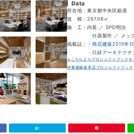
Data
所在地：東京都中央区銀座
規 模：297.08㎡
施 工：内装 ／ SPD明治
什器製作 ／ メック・
掲載誌：
・商店建築2015年1
・日経アーキテクチュ
↓こちらよりプロジェクトブックを
伊東屋銀座本店プロジェクトブック