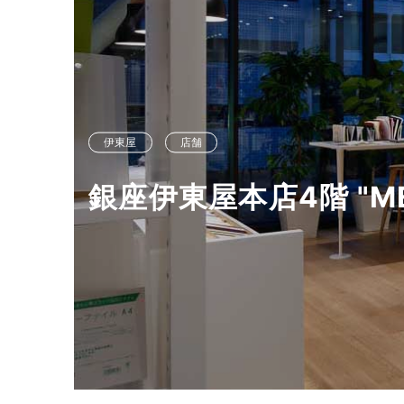
お問い合わせ
伊東屋
店舗
8964
銀座伊東屋本店4階 "MEET