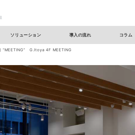
社
ソリューション
導入の流れ
コラム
EETING” G.Itoya 4F MEETING