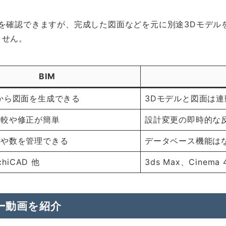
を確認できますが、完成した図面などを元に別途3Dモデル
ません。
BIM
から図面を生成できる
3Dモデルと図面は連
比較や修正が簡単
設計変更の即時的な
類や数を管理できる
データベース機能は
chiCAD 他
3ds Max、Cinema 
ー動画を紹介