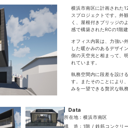
横浜市南区に計画された1
スプロジェクトです。外
く、屋根付きブリッジの
感で構築されたRCの1階
オフィス内装は、力強い
した暖かみのあるデザイ
側の天空光と相まって、
れています。
執務空間内に段差を設け
す。またそのことにより
みを一望できる贅沢な執
Data
所在地：横浜市南区
構 造：1階 / 鉄筋コンクリー