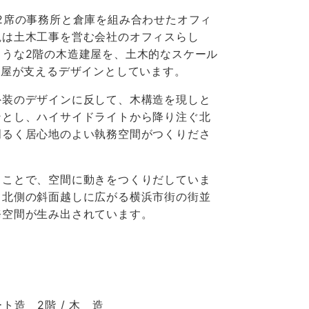
2席の事務所と倉庫を組み合わせたオフィ
観は土木工事を営む会社のオフィスらし
ような2階の木造建屋を、土木的なスケール
建屋が支えるデザインとしています。
外装のデザインに反して、木構造を現しと
ンとし、ハイサイドライトから降り注ぐ北
明るく居心地のよい執務空間がつくりださ
ることで、空間に動きをつくりだしていま
、北側の斜面越しに広がる横浜市街の街並
務空間が生み出されています。
ト造 2階 / 木 造